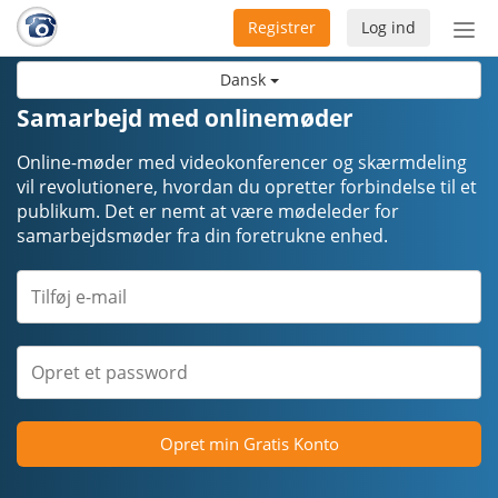
Registrer
Log ind
Slå
nav
Dansk
til/f
Samarbejd med onlinemøder
Online-møder med videokonferencer og skærmdeling
vil revolutionere, hvordan du opretter forbindelse til et
publikum. Det er nemt at være mødeleder for
samarbejdsmøder fra din foretrukne enhed.
Opret min Gratis Konto