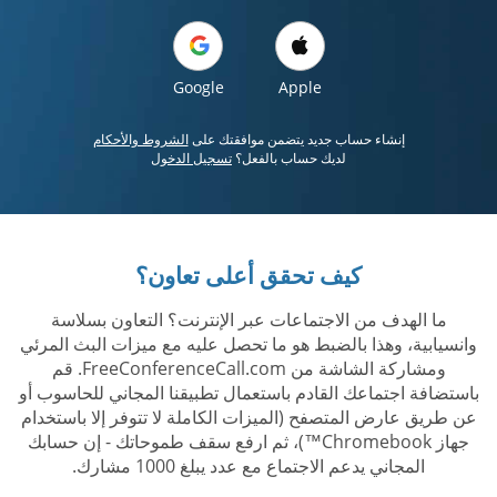
Google
Apple
إنشاء حساب جديد يتضمن موافقتك على
الشروط والأحكام
لديك حساب بالفعل؟
تسجيل الدخول
كيف تحقق أعلى تعاون؟
ما الهدف من الاجتماعات عبر الإنترنت؟ التعاون بسلاسة
وانسيابية، وهذا بالضبط هو ما تحصل عليه مع ميزات البث المرئي
ومشاركة الشاشة من FreeConferenceCall.com. قم
باستضافة اجتماعك القادم باستعمال تطبيقنا المجاني للحاسوب أو
عن طريق عارض المتصفح (الميزات الكاملة لا تتوفر إلا باستخدام
جهاز Chromebook™)، ثم ارفع سقف طموحاتك - إن حسابك
المجاني يدعم الاجتماع مع عدد يبلغ 1000 مشارك.