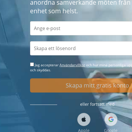
anordna samverkande möten från 
enhet som helst.
Jag accepterar
Användarvillkor
och hur mina personliga upp
och skyddas.
Skapa mitt gratis konto
eller fortsätt med
Apple
Google