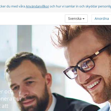
cker du med våra
Användarvillkor
och hur vi samlar in och skyddar personli
Svenska
Anordna
r och
onera hur
 att