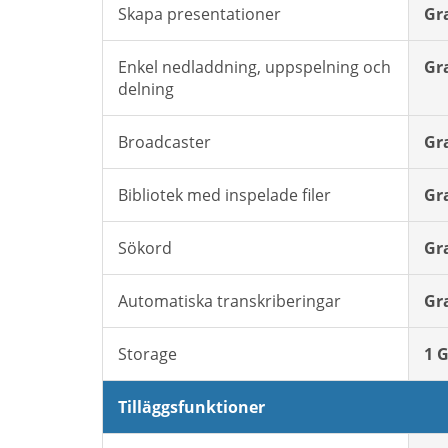
Skapa presentationer
Gr
Enkel nedladdning, uppspelning och
Gr
delning
Broadcaster
Gr
Bibliotek med inspelade filer
Gr
Sökord
Gr
Automatiska transkriberingar
Gr
Storage
1 
Tilläggsfunktioner