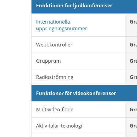
Funktioner för ljudkonferenser
Internationella
Gr
uppringningsnummer
Webbkontroller
Gr
Grupprum
Gr
Radioströmning
Gr
Funktioner för videokonferenser
Multivideo-flöde
Gr
Aktiv-talar-teknologi
Gr