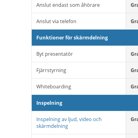
Anslut endast som åhörare
Gr
Anslut via telefon
Gr
Funktioner för skärmdelning
Byt presentatör
Gr
Fjärrstyrning
Gr
Whiteboarding
Gr
Inspelning
Inspelning av ljud, video och
Gr
skärmdelning