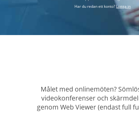
Har du redan ett konto?
Logga in
Målet med onlinemöten? Sömlös
videokonferenser och skärmdeln
genom Web Viewer (endast full fu