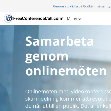
Genom att klicka på Godkänn så samty
Meny
Samarbeta
genom
onlinemöten
Onlinemöten med videokonferense
skärmdelning kommer att revoluti
du når ut till en publik. Det är enkelt