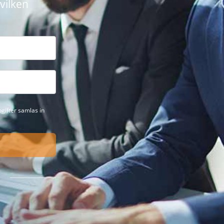
vilken
gifter samlas in