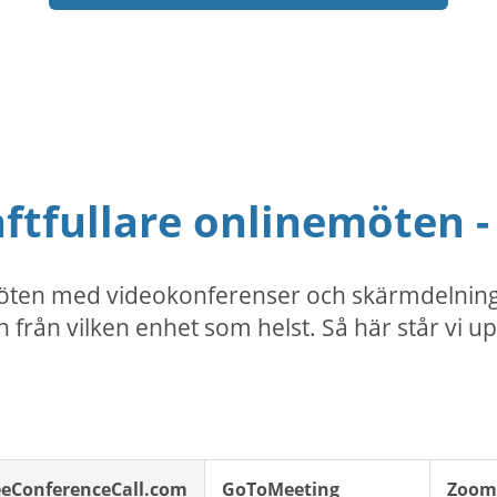
ftfullare onlinemöten - 
en med videokonferenser och skärmdelning är 
h från vilken enhet som helst. Så här står vi 
eeConferenceCall.com
GoToMeeting
Zoom