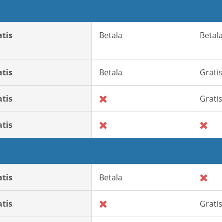
atis
Betala
Betal
atis
Betala
Grati
atis
Grati
atis
atis
Betala
atis
Grati