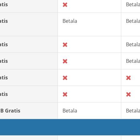
atis
Betal
atis
Betala
Betal
atis
Betal
atis
Betal
atis
atis
GB Gratis
Betala
Betal