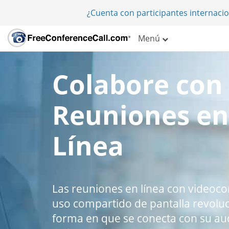
¿Cuenta con participantes internaci
Menú
Colabore con
Reuniones en
Línea
Las reuniones en línea con videoco
uso compartido de pantalla revoluc
forma en que se conecta con su aud