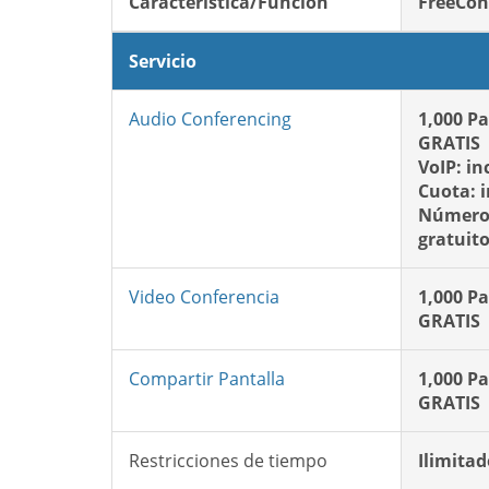
Característica/Función
FreeCon
Servicio
Audio Conferencing
1,000 Pa
GRATIS
VoIP: in
Cuota: 
Número 
gratuit
Video Conferencia
1,000 Pa
GRATIS
Compartir Pantalla
1,000 Pa
GRATIS
Restricciones de tiempo
Ilimitad