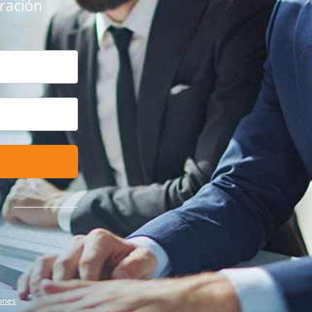
oración
ones