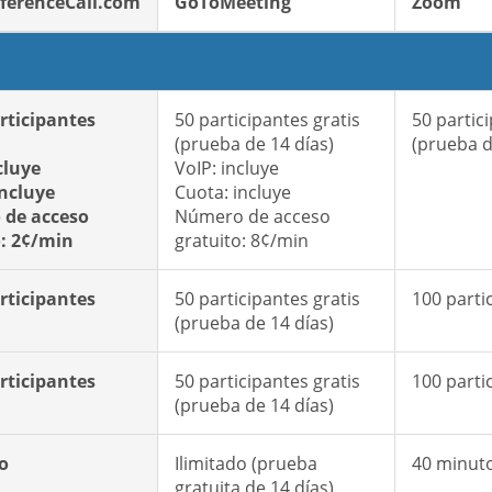
ferenceCall.com
GoToMeeting
Zoom
rticipantes
50 participantes gratis
50 partic
(prueba de 14 días)
(prueba d
cluye
VoIP: incluye
incluye
Cuota: incluye
de acceso
Número de acceso
o: 2¢/min
gratuito: 8¢/min
rticipantes
50 participantes gratis
100 parti
(prueba de 14 días)
rticipantes
50 participantes gratis
100 parti
(prueba de 14 días)
o
Ilimitado (prueba
40 minut
gratuita de 14 días)