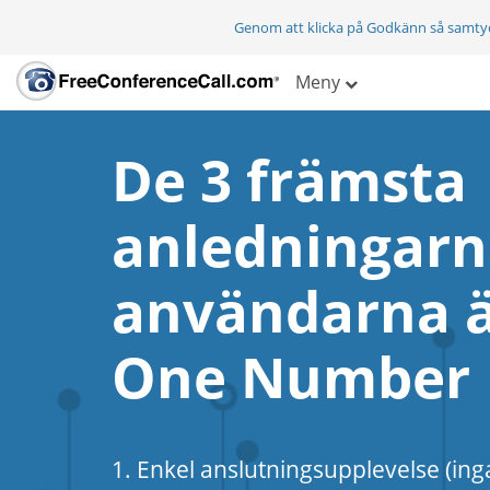
Genom att klicka på Godkänn så samty
Meny
De 3 främsta
anledningarna
användarna ä
One Number
1. Enkel anslutningsupplevelse (in