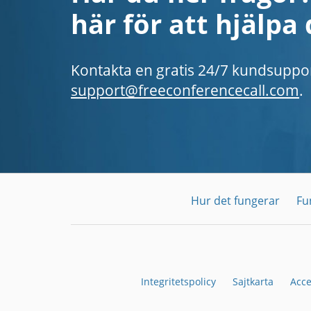
här för att hjälpa 
Kontakta en gratis 24/7 kundsuppo
support@freeconferencecall.com
.
Hur det fungerar
Fu
Integritetspolicy
Sajtkarta
Acce