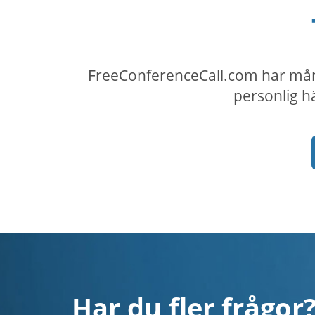
FreeConferenceCall.com har många
personlig hä
Har du fler frågor?