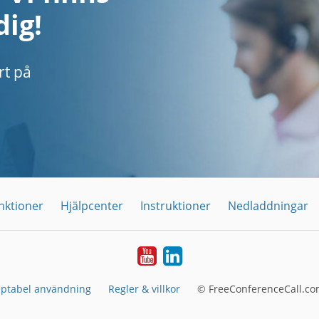
dig!
rt på
nktioner
Hjälpcenter
Instruktioner
Nedladdningar
YouTube
LinkedIn
ptabel användning
Regler & villkor
© FreeConferenceCall.co