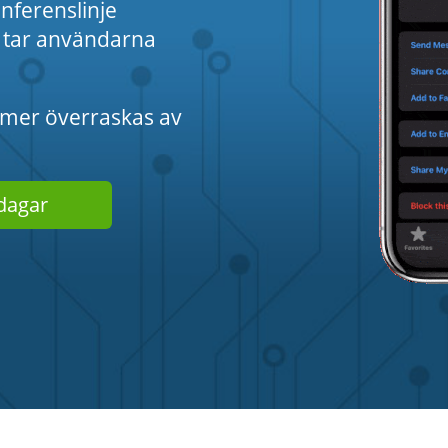
onferenslinje
i tar användarna
mmer överraskas av
dagar