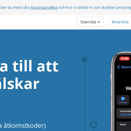
cker du med våra
Användarvillkor
och hur vi samlar in och skyddar personli
Svenska
Anordna
 till att
lskar
ga åtkomstkoder)