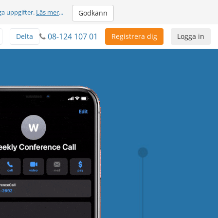
ga uppgifter.
Läs mer
...
Godkänn
08-124 107 01
Delta
Registrera dig
Logga in