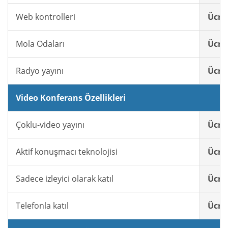
Web kontrolleri
Ücret
Mola Odaları
Ücret
Radyo yayını
Ücret
Video Konferans Özellikleri
Çoklu-video yayını
Ücret
Aktif konuşmacı teknolojisi
Ücret
Sadece izleyici olarak katıl
Ücret
Telefonla katıl
Ücret