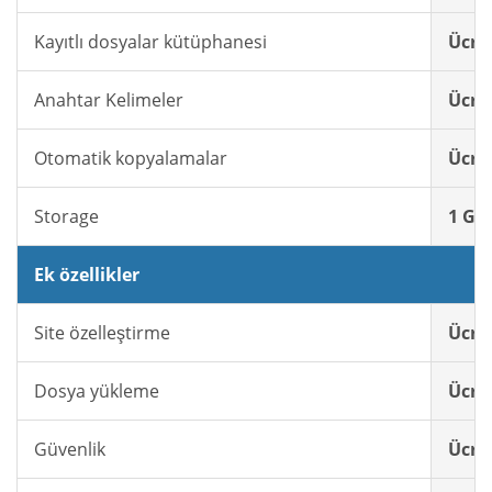
Kayıtlı dosyalar kütüphanesi
Ücret
Anahtar Kelimeler
Ücret
Otomatik kopyalamalar
Ücret
Storage
1 GB 
Ek özellikler
Site özelleştirme
Ücret
Dosya yükleme
Ücret
Güvenlik
Ücret