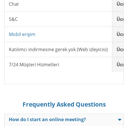
Chat
Ücret
S&C
Ücret
Mobil erişim
Ücret
Katılımcı indirmesine gerek yok (Web izleyicisi)
Ücret
7/24 Müşteri Hizmetleri
Ücret
Frequently Asked Questions
How do I start an online meeting?