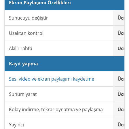
Ekran Paylaşımı Özellikleri
Sunucuyu değiştir
Ücret
Uzaktan kontrol
Ücret
Akıllı Tahta
Ücret
Kayıt yapma
Ses, video ve ekran paylaşımı kaydetme
Ücret
Sunum yarat
Ücret
Kolay indirme, tekrar oynatma ve paylaşma
Ücret
Yayıncı
Ücret