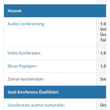
Hizmet
Audio Conferencing
1,00
VoIP:
Ücret
Toll-
Video Konfereans
1,00
Ekran Paylaşımı
1,00
Zaman kısıtlamaları
Sınır
Sesli Konferans Özellikleri
Uluslararası arama numaraları
Ücret