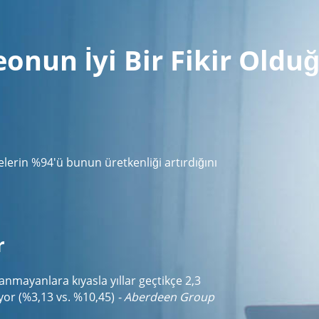
deonun İyi Bir Fikir Ol
lerin %94'ü bunun üretkenliği artırdığını
r
lanmayanlara kıyasla yıllar geçtikçe 2,3
diyor (%3,13 vs. %10,45)
- Aberdeen Group