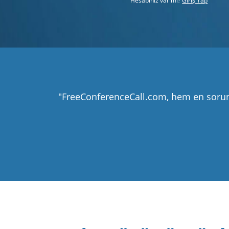
Hesabınız var mı?
Giriş Yap
"FreeConferenceCall.com, hem en soruns