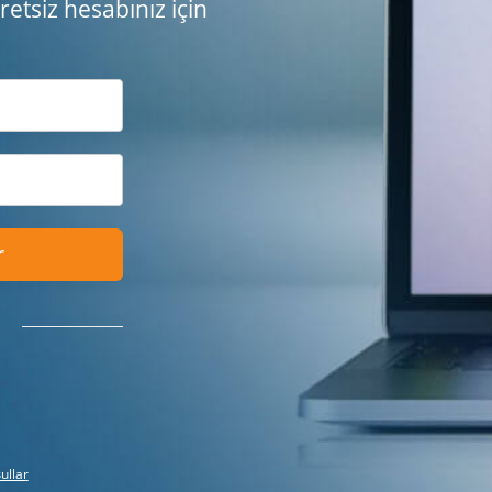
etsiz hesabınız için
r
ullar