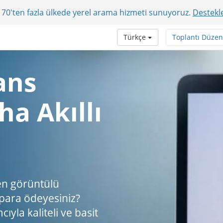
r? 70'ten fazla ülkede yerel arama hizmeti sunuyoruz.
Destekle
Türkçe
Toplantı Düzen
ans
a Akıllı
en görüntülü
 para ödeyesiniz?
ıyla kaliteli ve basit