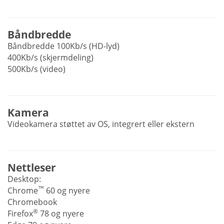
Båndbredde
Båndbredde 100Kb/s (HD-lyd)
400Kb/s (skjermdeling)
500Kb/s (video)
Kamera
Videokamera støttet av OS, integrert eller ekstern
Nettleser
Desktop:
™
Chrome
60 og nyere
Chromebook
®
Firefox
78 og nyere