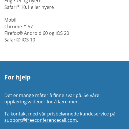
Edge 79 og nyere
®
Safari
10.1 eller nyere
Mobil:
Chrome™ 57
Firefox® Android 60 og iOS 20
Safari® iOS 10
For hjelp
Det er mange måter å finne svar på. Se våre
opplæringsvideoer
for å lære mer.
Ta kontakt med vår prisbelønnede kundeservice på
support@freeconferencecall.com
.