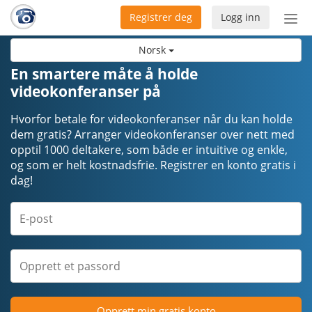
Registrer deg
Logg inn
Bytt
nav
Norsk
En smartere måte å holde
videokonferanser på
Hvorfor betale for videokonferanser når du kan holde
dem gratis? Arranger videokonferanser over nett med
opptil 1000 deltakere, som både er intuitive og enkle,
og som er helt kostnadsfrie. Registrer en konto gratis i
dag!
Opprett min gratis konto