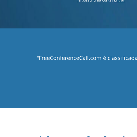
Já possui uma conta?
Entrar
"FreeConferenceCall.com é classific