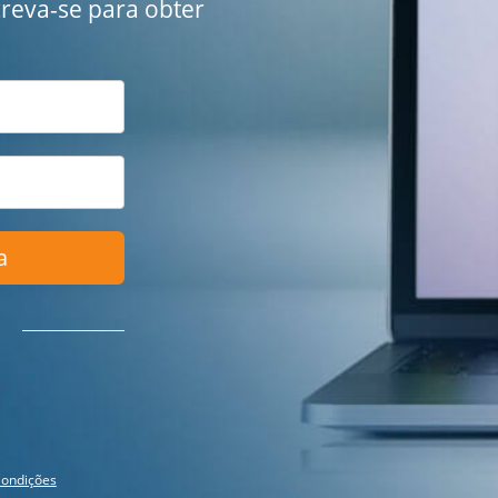
creva-se para obter
a
ondições