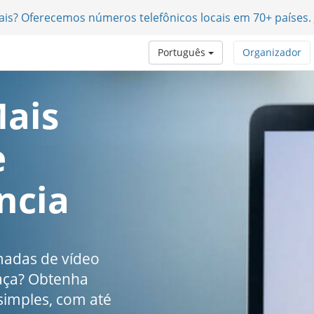
nais? Oferecemos números telefônicos locais em 70+ países.
Português
Organizador
ais
e
ncia
madas de vídeo
raça? Obtenha
 simples, com até