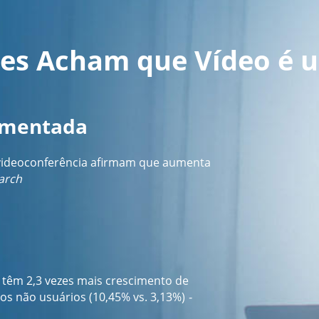
tes Acham que Vídeo é 
umentada
videoconferência afirmam que aumenta
arch
 têm 2,3 vezes mais crescimento de
os não usuários (10,45% vs. 3,13%)
-