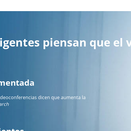
igentes piensan que el 
umentada
ideoconferencias dicen que aumenta la
arch
ientos