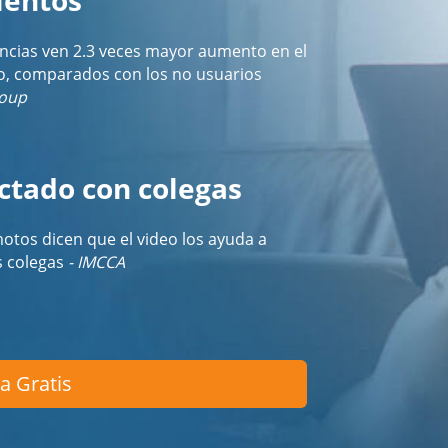
encias ven 2.3 veces mayor aumento en el
o, comparados con los no usuarios
roup
tado con colegas
otos dicen que el video los ayuda a
s colegas
- IMCCA
a Gratis