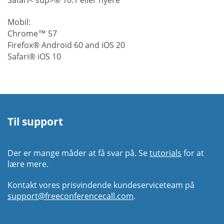
Safari< sup>® 10.1 eller nyere
Mobil:
Chrome™ 57
Firefox® Android 60 and iOS 20
Safari® iOS 10
Til support
Der er mange måder at få svar på. Se
tutorials
for at
lære mere.
Kontakt vores prisvindende kundeserviceteam på
support@freeconferencecall.com
.