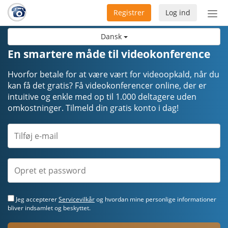
Registrer
Log ind
Slå
nav
Dansk
til/f
En smartere måde til videokonference
Hvorfor betale for at være vært for videoopkald, når du
kan få det gratis? Få videokonferencer online, der er
intuitive og enkle med op til 1.000 deltagere uden
omkostninger. Tilmeld din gratis konto i dag!
Jeg accepterer
Servicevilkår
og hvordan mine personlige informationer
bliver indsamlet og beskyttet.