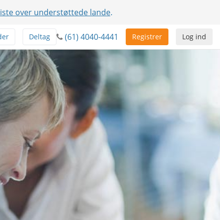
liste over understøttede lande
.
(61) 4040-4441
der
Deltag
Registrer
Log ind