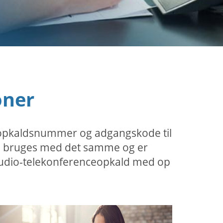
oner
t opkaldsnummer og adgangskode til
kan bruges med det samme og er
n audio-telekonferenceopkald med op