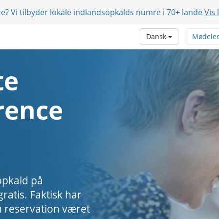
e? Vi tilbyder lokale indlandsopkalds numre i 70+ lande
Vis 
Dansk
Mødele
te
rence
opkald på
ratis. Faktisk har
 reservation været