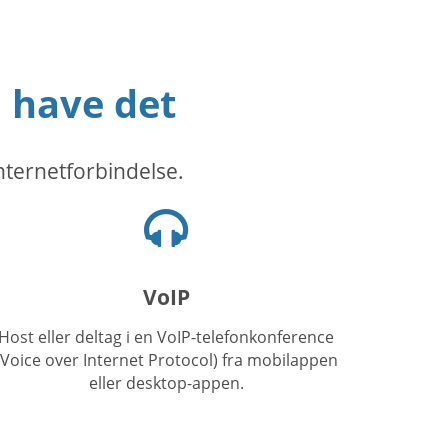
l have det
nternetforbindelse.
Headset-
ikon
VoIP
Host eller deltag i en VoIP-telefonkonference
(Voice over Internet Protocol) fra mobilappen
eller desktop-appen.