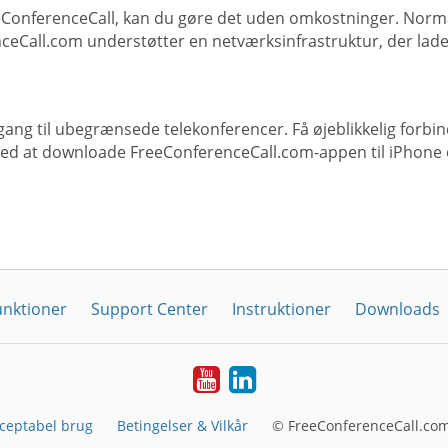
eeConferenceCall, kan du gøre det uden omkostninger. Norm
eCall.com understøtter en netværksinfrastruktur, der lade
gang til ubegrænsede telekonferencer. Få øjeblikkelig forbin
ved at downloade FreeConferenceCall.com-appen til iPhone 
unktioner
Support Center
Instruktioner
Downloads
YouTube
LinkedIn
ceptabel brug
Betingelser & Vilkår
© FreeConferenceCall.com