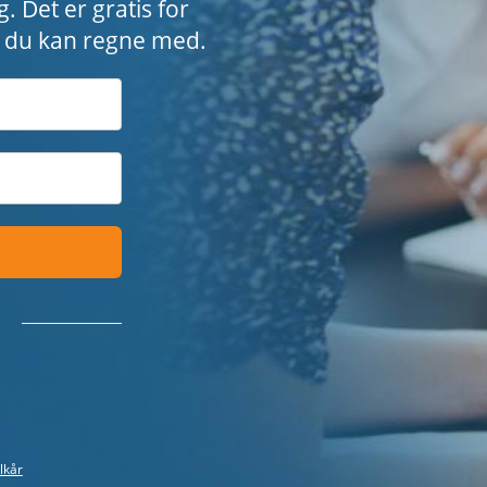
g. Det er gratis for
r, du kan regne med.
lkår