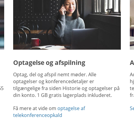
Optagelse og afspilning
A
Optag, del og afspil nemt møder. Alle
A
optagelser og konferencedetaljer er
h
65
tilgængelige fra siden Historie og optagelser på
t
din konto. 1 GB gratis lagerplads inkluderet.
f
Få mere at vide om
optagelse af
S
telekonferenceopkald