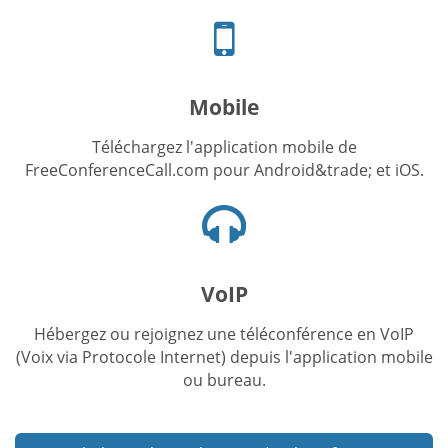
Icône
du
téléphone
portable
Mobile
Téléchargez l'application mobile de
FreeConferenceCall.com pour Android&trade; et iOS.
Icône
du
casque
VoIP
Hébergez ou rejoignez une téléconférence en VoIP
(Voix via Protocole Internet) depuis l'application mobile
ou bureau.