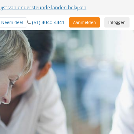
Lijst van ondersteunde landen bekijken
.
(61) 4040-4441
Neem deel
Aanmelden
Inloggen