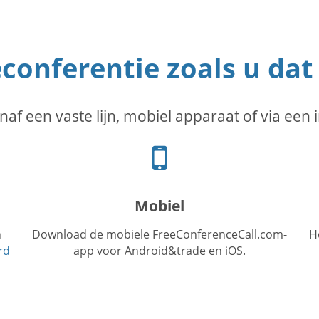
conferentie zoals u dat
naf een vaste lijn, mobiel apparaat of via een 
Logo
van
mobiele
telefoon
Mobiel
n
Download de mobiele FreeConferenceCall.com-
H
rd
app voor Android&trade en iOS.