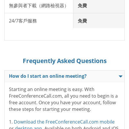
無參與者下載（網路檢視器）
免費
24/7客戶服務
免費
Frequently Asked Questions
How do I start an online meeting?
Starting an online meeting is easy. With
FreeConferenceCall.com, all you need to begin is a
free account. Once you have your account, follow
these steps for starting your meeting.
1.
Download the FreeConferenceCall.com mobile
or
desktop app
. Available on both Android and iOS.