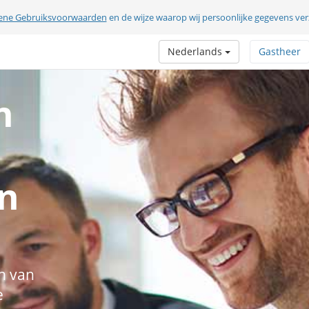
ene Gebruiksvoorwaarden
en de wijze waarop wij persoonlijke gegevens v
Nederlands
Gastheer
n
n
n van
e