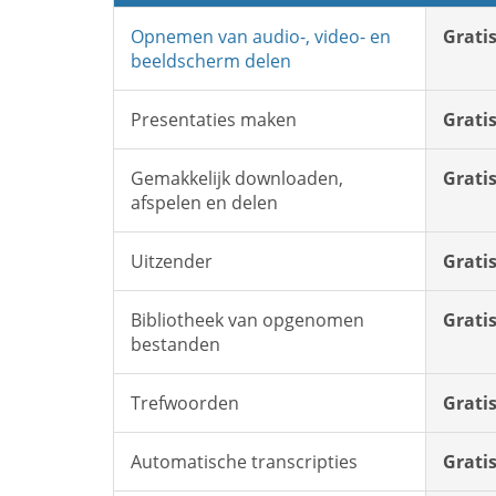
Opnemen van audio-, video- en
Grati
beeldscherm delen
Presentaties maken
Grati
Gemakkelijk downloaden,
Grati
afspelen en delen
Uitzender
Grati
Bibliotheek van opgenomen
Grati
bestanden
Trefwoorden
Grati
Automatische transcripties
Grati