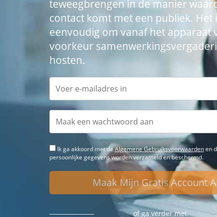
teweegbrengen in de manier waaro
contact komt met een publiek. Het 
eenvoudig om vanaf het apparaat 
voorkeur samenwerkingsvergaderi
hosten.
Ik ga akkoord met de
Algemene Gebruiksvoorwaarden
en d
persoonlijke gegevens worden verzameld en beschermd.
Maak Mijn Gratis Account 
of ga verder met