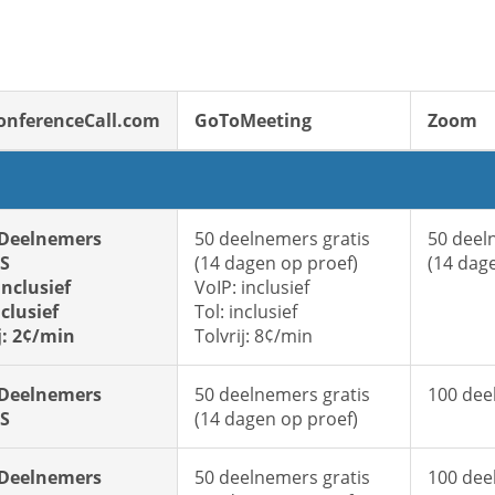
onferenceCall.com
GoToMeeting
Zoom
 Deelnemers
50 deelnemers gratis
50 deel
S
(14 dagen op proef)
(14 dag
inclusief
VoIP: inclusief
nclusief
Tol: inclusief
j: 2¢/min
Tolvrij: 8¢/min
 Deelnemers
50 deelnemers gratis
100 dee
S
(14 dagen op proef)
 Deelnemers
50 deelnemers gratis
100 dee