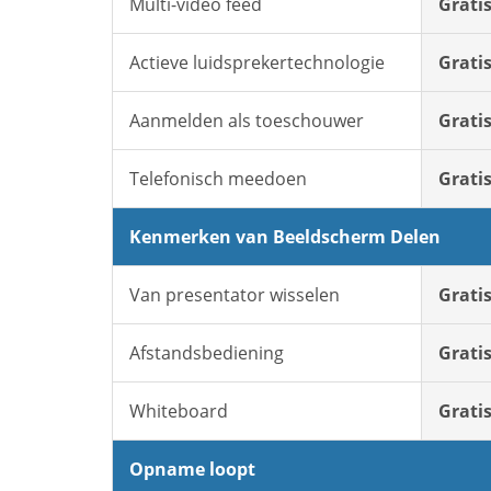
Multi-video feed
Grati
Actieve luidsprekertechnologie
Grati
Aanmelden als toeschouwer
Grati
Telefonisch meedoen
Grati
Kenmerken van Beeldscherm Delen
Van presentator wisselen
Grati
Afstandsbediening
Grati
Whiteboard
Grati
Opname loopt