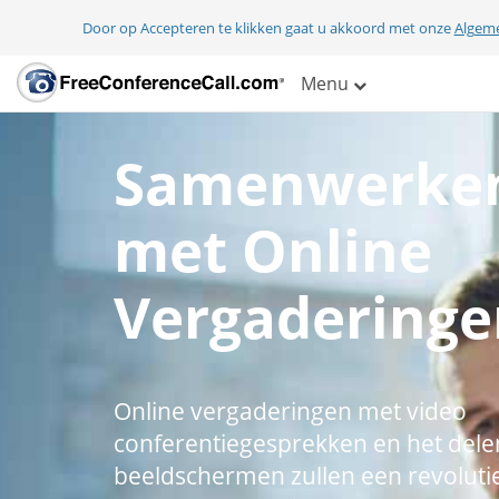
Door op Accepteren te klikken gaat u akkoord met onze
Algem
Menu
Samenwerke
met Online
Vergaderinge
Online vergaderingen met video
conferentiegesprekken en het dele
beeldschermen zullen een revoluti