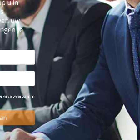
p u in
is
van uw
ngen te
e wijze waarop mijn
Aan