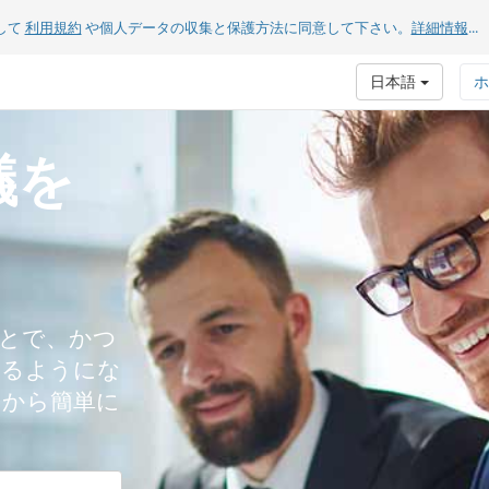
して
利用規約
や個人データの収集と保護方法に同意して下さい。
詳細情報
...
日本語
ホ
議を
とで、かつ
きるようにな
スから簡単に