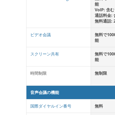
能
VoIP: 含む
通話料金: 
無料通話: 
ビデオ会議
無料で10
能
スクリーン共有
無料で10
能
時間制限
無制限
音声会議の機能
国際ダイヤルイン番号
無料