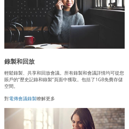
錄製和回放
輕鬆錄製、共享和回放會議。所有錄製和會議詳情均可從您
賬戶的“歷史記錄和錄製”頁面中獲取。包括了1GB免費存儲
空間。
對
電傳會議錄製
瞭解更多