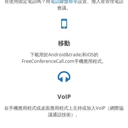
在使用固定電話嗎？用
電話鍵盤命令
設置、撥入並管理電話
會議。
手
機
圖
標
移動
下載用於Android&trade;和iOS的
FreeConferenceCall.com手機應用程式。
耳
機
圖
示
VoIP
在手機應用程式或桌面應用程式上主持或加入VoIP（網際協
議通話技術）。