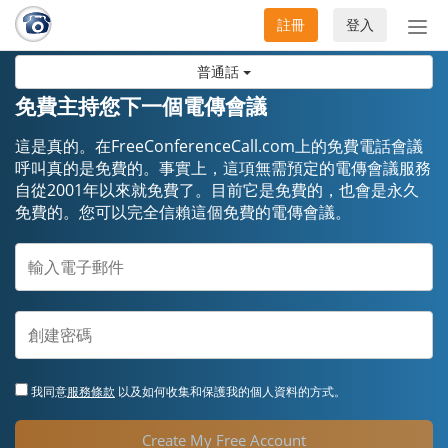
註冊
登入
切
換
普通話
導
航
免費主持您下一個電傳會議
這是真的。在FreeConferenceCall.com上的免費電話會議
呼叫真的是免費的。事實上，這項無需預定的電傳會議服務
自從2001年以來就免費了。目前它是免費的，也會是永久
免費的。您可以完全信賴這個免費的電傳會議。
我同意
服務條款
以及如何收集和保護我的個人資料的方式。
Create My Free Account