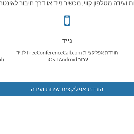
 ועידה מטלפון קווי, מכשיר נייד או דרך חיבור לאינטר
אייקון
טלפון
נייד
נייד
הורדת אפליקציית FreeConferenceCall.com לנייד
עבור Android ו-iOS.
Protocol)
הורדת אפליקצית שיחת ועידה