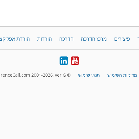
פיצ'רים
מרכז הדרכה
הדרכה
הורדות
הורדת אפליקצ
LinkedIn
YouTube
מדיניות השימוש
תנאי שימוש
© FreeConferenceCall.com 2001-2026, ver G