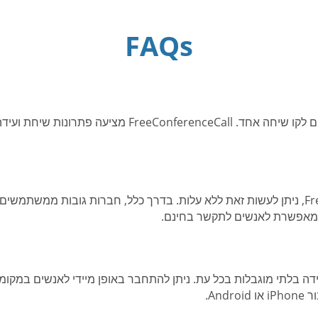
FAQs
ועידה היא השימוש בתוכנת תקשורת לחיבור שני אנשים לקו ש
כן. כאשר עורכים שיחת ועידה עם FreeConferenceCall, ניתן לעשות זאת ללא עלות. בדרך כלל, חברו
FreeC יש גישה לשיחות ועידה בלתי מוגבלות בכל עת. ניתן להתחבר באופן מיידי ל