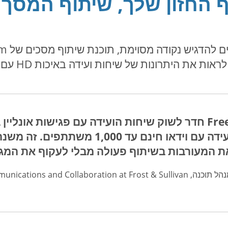
 החזון שלך, שיתוף המסך
יתרונות של שיחות ועידה באיכות HD עם אודיו, וידאו ושיתוף מסך.
"FreeConferenceCall.com חדר לשוק שיחות הועידה עם פגישות
מסך ואפשרות לשיחות ועידה עם וידאו חינם 
 המעורבות בשיתוף פעולה מבלי לעקוף את המגבל
Unified Communications and Collaborati