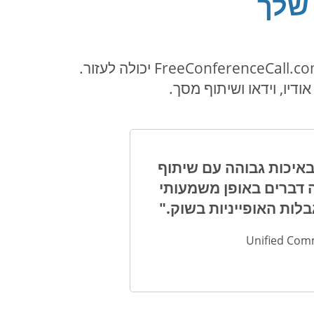
 שלך
בין אם אתם מחפשים לשתף או רק צריכים להדגיש נקודה מסוימת, תוכנת שיתוף מסכים של FreeConferenceCall.com יכולה לעזור.
 אונליין באיכות גבוהה עם שיתוף
עד 1,000 משתתפים. זה משנה דברים באופן משמעותי
ות האופייניות בשוק."