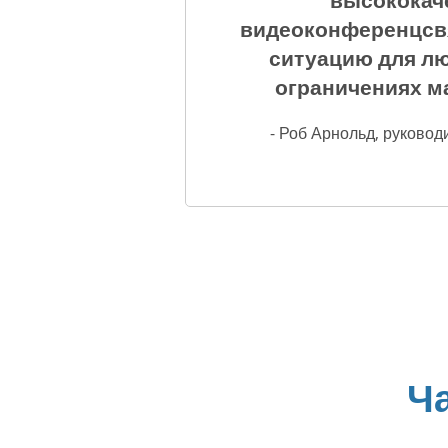
высококаче
видеоконференцсвя
ситуацию для лю
ограничениях м
- Роб Арнольд, руковод
Ч