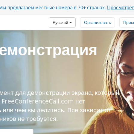
? Мы предлагаем местные номера в 70+ странах.
Просмотрет
Русский
Организовать
Прис
демонстрация
мент для демонстрации экрана, который
С FreeConferenceCall.com нет
ь или чем вы делитесь. Все зависит от
ников не требуется.