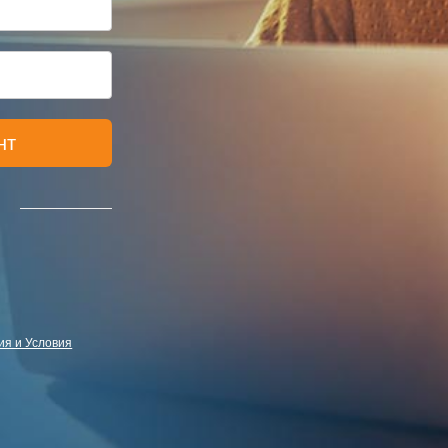
нт
я и Условия