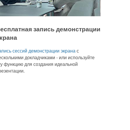
есплатная запись демонстрации
крана
апись сессий демонстрации экрана
с
есколькими докладчиками - или используйте
ту функцию для создания идеальной
резентации.