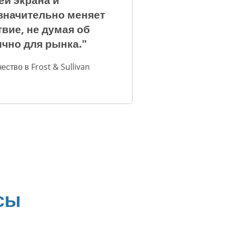
ей экрана и
значительно меняет
вие, не думая об
чно для рынка."
ство в Frost & Sullivan
сы