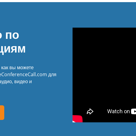
 по
циям
, как вы можете
eConferenceCall.com для
аудио, видео и