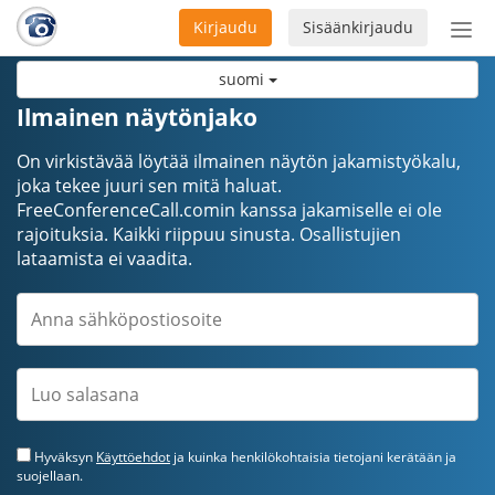
Kirjaudu
Sisäänkirjaudu
Ava
navi
suomi
Ilmainen näytönjako
On virkistävää löytää ilmainen näytön jakamistyökalu,
joka tekee juuri sen mitä haluat.
FreeConferenceCall.comin kanssa jakamiselle ei ole
rajoituksia. Kaikki riippuu sinusta. Osallistujien
lataamista ei vaadita.
Hyväksyn
Käyttöehdot
ja kuinka henkilökohtaisia tietojani kerätään ja
suojellaan.