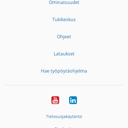
Ominaisuudet
Tukikeskus
Ohjeet
Lataukset
Hae työpöytäohjelma
YouTube
LinkedIn
Tietosuojakäytäntö