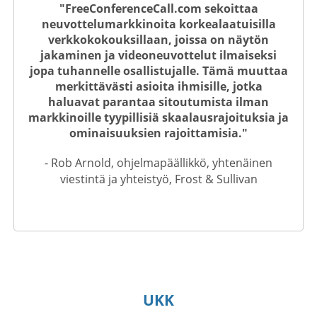
"FreeConferenceCall.com sekoittaa
neuvottelumarkkinoita korkealaatuisilla
verkkokokouksillaan, joissa on näytön
jakaminen ja videoneuvottelut ilmaiseksi
jopa tuhannelle osallistujalle. Tämä muuttaa
merkittävästi asioita ihmisille, jotka
haluavat parantaa sitoutumista ilman
markkinoille tyypillisiä skaalausrajoituksia ja
ominaisuuksien rajoittamisia."
- Rob Arnold, ohjelmapäällikkö, yhtenäinen
viestintä ja yhteistyö, Frost & Sullivan
UKK