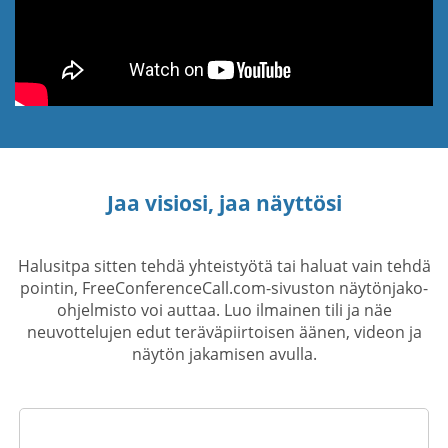
Jaa visiosi, jaa näyttösi
Halusitpa sitten tehdä yhteistyötä tai haluat vain tehdä
pointin, FreeConferenceCall.com-sivuston näytönjako-
ohjelmisto voi auttaa. Luo ilmainen tili ja näe
neuvottelujen edut teräväpiirtoisen äänen, videon ja
näytön jakamisen avulla.