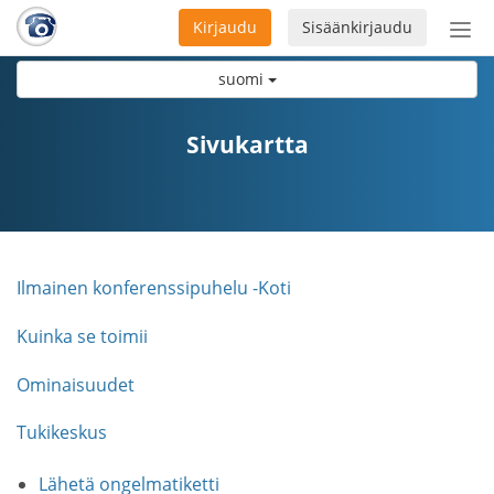
Kirjaudu
Sisäänkirjaudu
Ava
navi
suomi
Sivukartta
Ilmainen konferenssipuhelu -Koti
Kuinka se toimii
Ominaisuudet
Tukikeskus
Lähetä ongelmatiketti