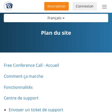
Inscription
Connexion
Acti
ou
Français
désa
la
nav
Plan du site
Free Conference Call - Accueil
Comment ça marche
Fonctionnalités
Centre de support
Envoyer un ticket de support