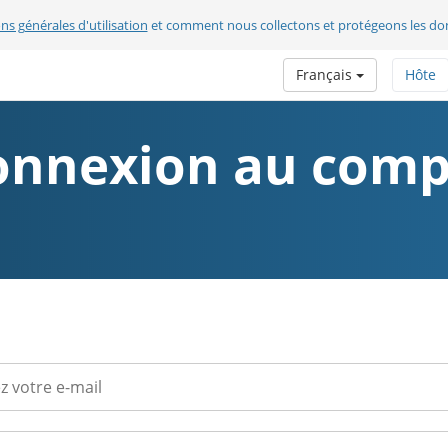
ns générales d'utilisation
et comment nous collectons et protégeons les do
Français
Hôte
onnexion au comp