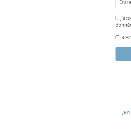
J'acc
donnée
Rest
Je n