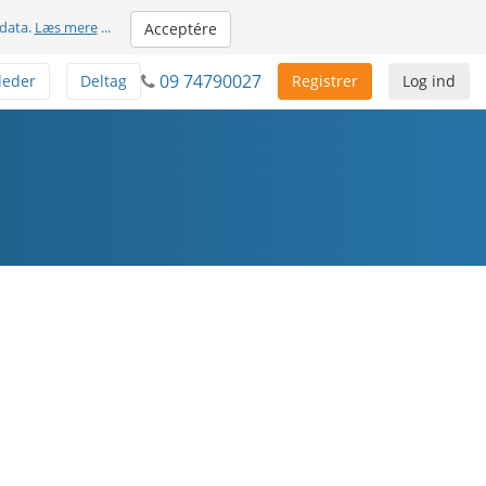
 data.
Læs mere
...
Acceptére
09 74790027
leder
Deltag
Registrer
Log ind