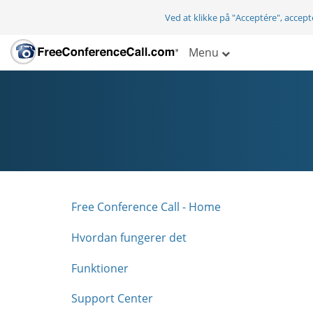
Ved at klikke på "Acceptére", accep
Menu
Free Conference Call - Home
Hvordan fungerer det
Funktioner
Support Center