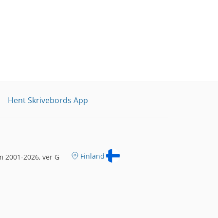
Hent Skrivebords App
Finland
m 2001-2026, ver G