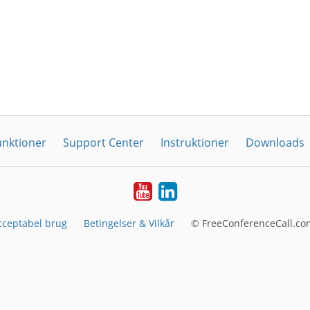
unktioner
Support Center
Instruktioner
Downloads
YouTube
LinkedIn
cceptabel brug
Betingelser & Vilkår
© FreeConferenceCall.co