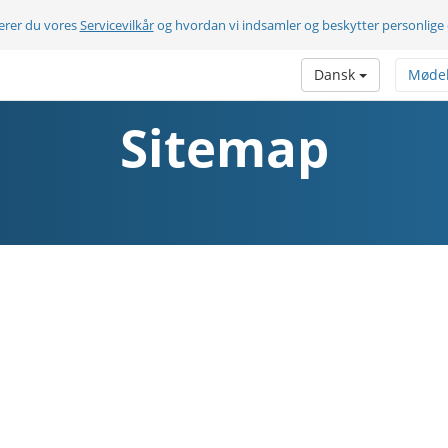
terer du vores
Servicevilkår
og hvordan vi indsamler og beskytter personlige
Dansk
Møde
Sitemap