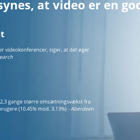
ynes, at video er en go
t
r videokonferencer, siger, at det øger
earch
 2,3 gange større omsætningsvækst fra
-brugere (10.45% mod. 3.13%)
- Aberdeen