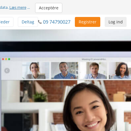
 data.
Læs mere
...
Acceptére
09 74790027
leder
Deltag
Registrer
Log ind