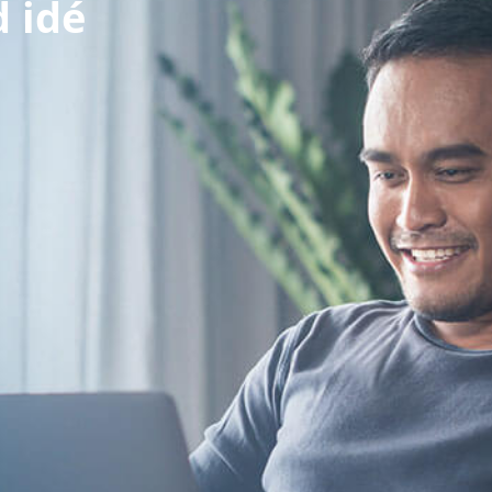
d idé