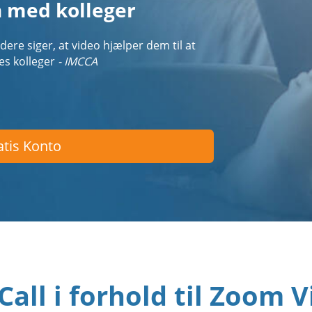
n med kolleger
ere siger, at video hjælper dem til at
es kolleger
- IMCCA
tis Konto
all i forhold til Zoom 