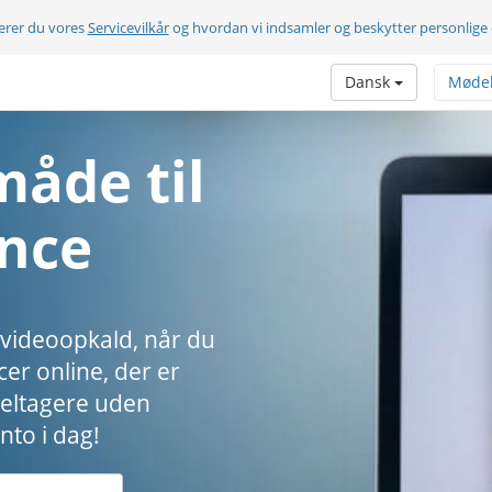
terer du vores
Servicevilkår
og hvordan vi indsamler og beskytter personlige
Dansk
Møde
måde til
nce
 videoopkald, når du
cer online, der er
 deltagere uden
nto i dag!