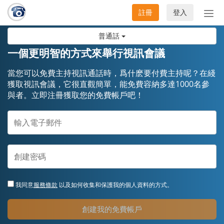
註冊
登入
切
換
普通話
導
航
一個更明智的方式來舉行視訊會議
當您可以免費主持視訊通話時，爲什麽要付費主持呢？在綫
獲取視訊會議，它很直觀簡單，能免費容納多達1000名參
與者。立即注冊獲取您的免費帳戶吧！
我同意
服務條款
以及如何收集和保護我的個人資料的方式。
創建我的免費帳戶