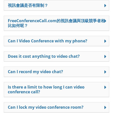
視訊會議是否有限制？
FreeConferenceCall.com的視訊會議與頂級競爭者相
比如何呢？
Can I Video Conference with my phone?
Does it cost anything to video chat?
Can I record my video chat?
Is there a limit to how long I can video
conference call?
Can I lock my video conference room?