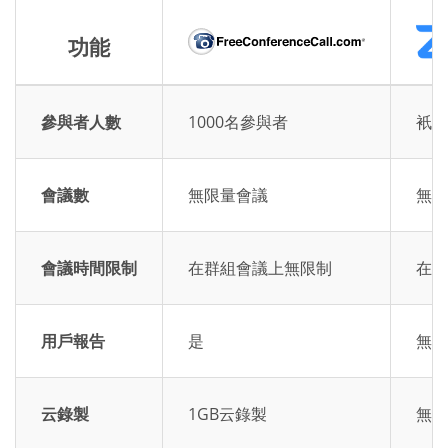
功能
參與者人數
1000名參與者
衹有
會議數
無限量會議
無限
會議時間限制
在群組會議上無限制
在群
用戶報告
是
無用
云錄製
1GB云錄製
無云