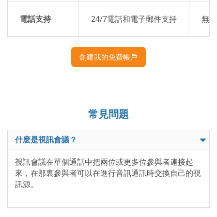
電話支持
24/7電話和電子郵件支持
無專
創建我的免費帳戶
常見問題
什麽是視訊會議？
視訊會議在單個通話中把兩位或更多位參與者連接起
來，在那裏參與者可以在進行音訊通訊時交換自己的視
訊源。