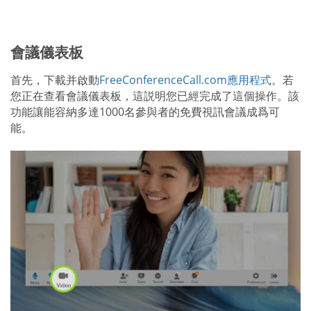
會議儀表板
首先，下載并啟動
FreeConferenceCall.com應用程式
。若
您正在查看會議儀表板，這説明您已經完成了這個操作。該
功能讓能容納多達1000名參與者的免費視訊會議成爲可
能。