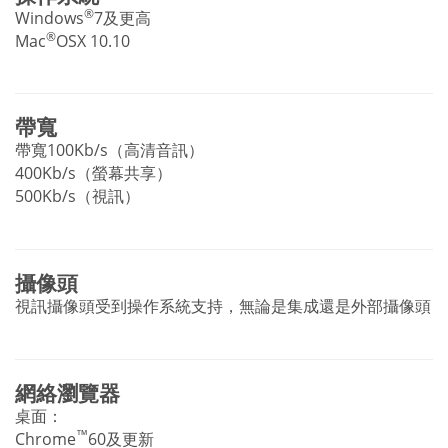
®
Windows
7及更高
®
Mac
OSX 10.10
帶寬
帶寬100Kb/s（高清音訊）
400Kb/s（螢幕共享）
500Kb/s（視訊）
攝像頭
視訊攝像頭受到操作系統支持，無論是集成還是外部攝像頭
網絡瀏覽器
桌面：
™
Chrome
60及更新