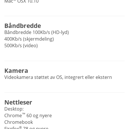
Mac
OSX 10.10
Båndbredde
Båndbredde 100Kb/s (HD-lyd)
400Kb/s (skjermdeling)
500Kb/s (video)
Kamera
Videokamera støttet av OS, integrert eller ekstern
Nettleser
Desktop:
™
Chrome
60 og nyere
Chromebook
®
Firefox
78 og nyere