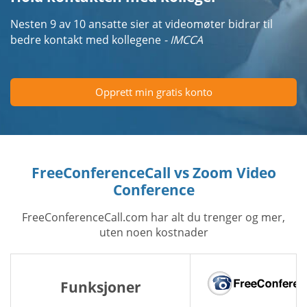
Nesten 9 av 10 ansatte sier at videomøter bidrar til
bedre kontakt med kollegene
- IMCCA
Opprett min gratis konto
FreeConferenceCall vs Zoom Video
Conference
FreeConferenceCall.com har alt du trenger og mer,
uten noen kostnader
Funksjoner