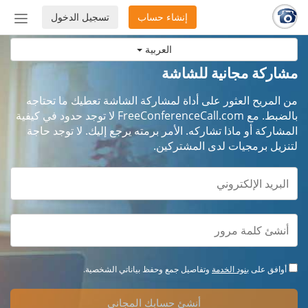
إنشاء حساب
تسجيل الدخول
إظهار
أو
العربية
إخفاء
شريط
مشاركة مجانية للشاشة
التنق
من المريح العثور على أداة لمشاركة الشاشة تعطيك ما تحتاجه
بالضبط. مع FreeConferenceCall.com لا توجد حدود في كيفية
المشاركة أو ماذا تشاركه. الأمر برمته يرجع إليك. لا توجد حاجة
لتنزيل برمجيات لدى المشتركين.
أوافق على
بنود الخدمة
وتفاصيل جمع وحفظ بياناتي الشخصية.
أنشئ حسابك المجاني