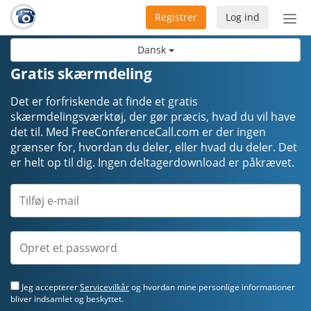
Registrer
Log ind
Slå
nav
Dansk
til/f
Gratis skærmdeling
Det er forfriskende at finde et gratis
skærmdelingsværktøj, der gør præcis, hvad du vil have
det til. Med FreeConferenceCall.com er der ingen
grænser for, hvordan du deler, eller hvad du deler. Det
er helt op til dig. Ingen deltagerdownload er påkrævet.
Jeg accepterer
Servicevilkår
og hvordan mine personlige informationer
bliver indsamlet og beskyttet.