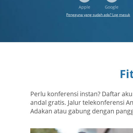
Apple
Google
Pengguna yang sudah ada? Log masuk
Fi
Perlu konferensi instan? Daftar ak
andal gratis. Jalur telekonferensi
Adakan atau gabung dengan panggil