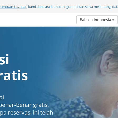
etentuan Layanan
kami dan cara kami mengumpulkan serta melindungi data
Bahasa Indonesia
si
atis
di
enar-benar gratis.
a reservasi ini telah