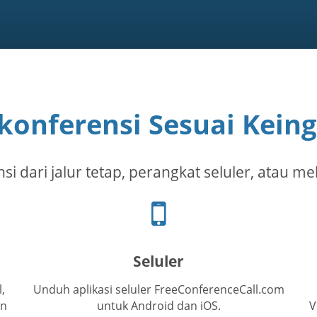
konferensi Sesuai Kein
i dari jalur tetap, perangkat seluler, atau mel
Ikon
telepon
seluler
Seluler
,
Unduh aplikasi seluler FreeConferenceCall.com
an
untuk Android dan iOS.
V