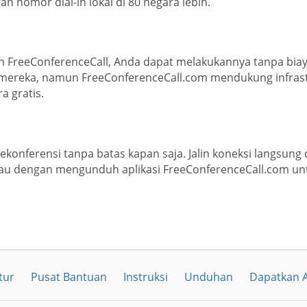
n nomor dial-in lokal di 80 negara lebih.
gan FreeConferenceCall, Anda dapat melakukannya tanpa b
 mereka, namun FreeConferenceCall.com mendukung infrast
 gratis.
lekonferensi tanpa batas kapan saja. Jalin koneksi langsun
tau dengan mengunduh aplikasi FreeConferenceCall.com un
tur
Pusat Bantuan
Instruksi
Unduhan
Dapatkan A