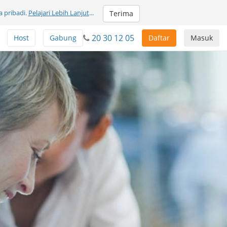
 pribadi.
Pelajari Lebih Lanjut
...
Terima
20 30 12 05
Host
Gabung
Daftar
Masuk