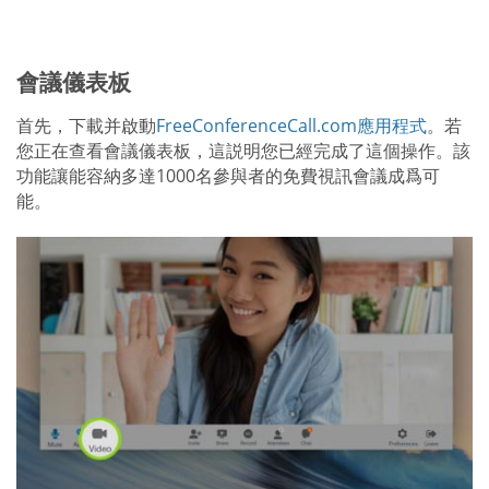
會議儀表板
首先，下載并啟動
FreeConferenceCall.com應用程式
。若
您正在查看會議儀表板，這説明您已經完成了這個操作。該
功能讓能容納多達1000名參與者的免費視訊會議成爲可
能。