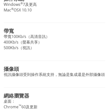
®
Windows
7及更高
®
Mac
OSX 10.10
帶寬
帶寬100Kb/s（高清音訊）
400Kb/s（螢幕共享）
500Kb/s（視訊）
攝像頭
視訊攝像頭受到操作系統支持，無論是集成還是外部攝像頭
網絡瀏覽器
桌面：
™
Chrome
60及更新