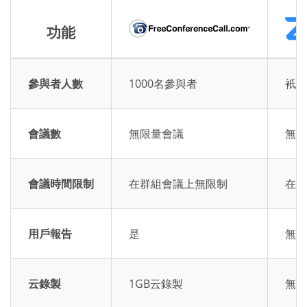
功能
參與者人數
1000名參與者
衹有
會議數
無限量會議
無限
會議時間限制
在群組會議上無限制
在群
用戶報告
是
無用
云錄製
1GB云錄製
無云