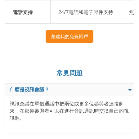
電話支持
24/7電話和電子郵件支持
無專
創建我的免費帳戶
常見問題
什麽是視訊會議？
視訊會議在單個通話中把兩位或更多位參與者連接起
來，在那裏參與者可以在進行音訊通訊時交換自己的視
訊源。