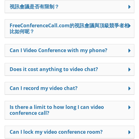
視訊會議是否有限制？
FreeConferenceCall.com的視訊會議與頂級競爭者相
比如何呢？
Can I Video Conference with my phone?
Does it cost anything to video chat?
Can I record my video chat?
Is there a limit to how long I can video
conference call?
Can I lock my video conference room?