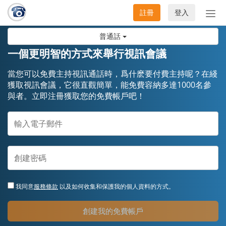
註冊
登入
切
換
普通話
導
航
一個更明智的方式來舉行視訊會議
當您可以免費主持視訊通話時，爲什麽要付費主持呢？在綫
獲取視訊會議，它很直觀簡單，能免費容納多達1000名參
與者。立即注冊獲取您的免費帳戶吧！
我同意
服務條款
以及如何收集和保護我的個人資料的方式。
創建我的免費帳戶