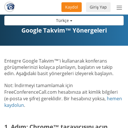
Kaydol
Giriş Yap
Nav
aç/
Türkçe
Google Takvim™ Yönergeleri
Entegre Google Takvim™'i kullanarak konferans
görüşmelerinizi kolayca planlayın, başlatın ve takip
edin. Aşağıdaki basit yönergeleri izleyerek başlayın.
Not: İndirmeyi tamamlamak için
FreeConferenceCall.com hesabınıza ait kimlik bilgileri
(e-posta ve şifre) gereklidir. Bir hesabınız yoksa,
hemen
kaydolun
.
1. Adım: Chrome™ tarayıcısını açın