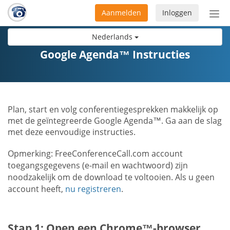
Aanmelden
Inloggen
Acti
navi
Nederlands
Google Agenda™ Instructies
Plan, start en volg conferentiegesprekken makkelijk op
met de geïntegreerde Google Agenda™. Ga aan de slag
met deze eenvoudige instructies.
Opmerking: FreeConferenceCall.com account
toegangsgegevens (e-mail en wachtwoord) zijn
noodzakelijk om de download te voltooien. Als u geen
account heeft,
nu registreren
.
Stap 1: Open een Chrome™-browser