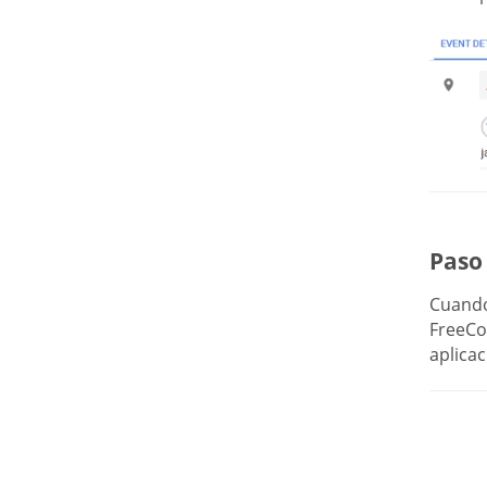
Paso 
Cuando
FreeCon
aplicac