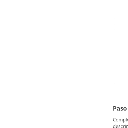
Paso 
Comple
descrip