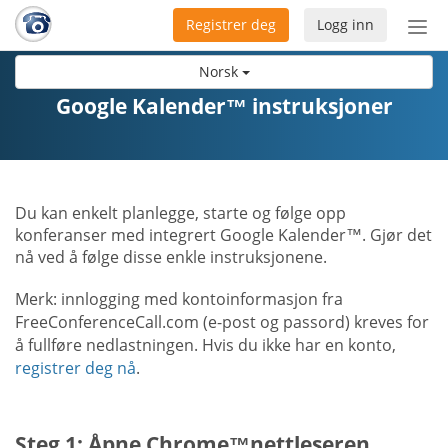
Registrer deg
Logg inn
Bytt
nav
Norsk
Google Kalender™ instruksjoner
Du kan enkelt planlegge, starte og følge opp
konferanser med integrert Google Kalender™. Gjør det
nå ved å følge disse enkle instruksjonene.
Merk: innlogging med kontoinformasjon fra
FreeConferenceCall.com (e-post og passord) kreves for
å fullføre nedlastningen. Hvis du ikke har en konto,
registrer deg nå
.
Steg 1: Åpne Chrome™nettleseren