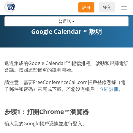
註冊
登入
切
換
普通話
導
航
Google Calendar™ 說明
透過集成的Google Calendar™ 輕鬆排程、啟動和跟踪電話
會議。按照這些簡單的說明開始。
請注意：需要FreeConferenceCall.com帳戶登錄憑據（電
子郵件和密碼）來完成下載。若您沒有帳戶，
立即註冊
。
步驟1：打開Chrome™瀏覽器
輸入您的Google帳戶憑據並進行登入。