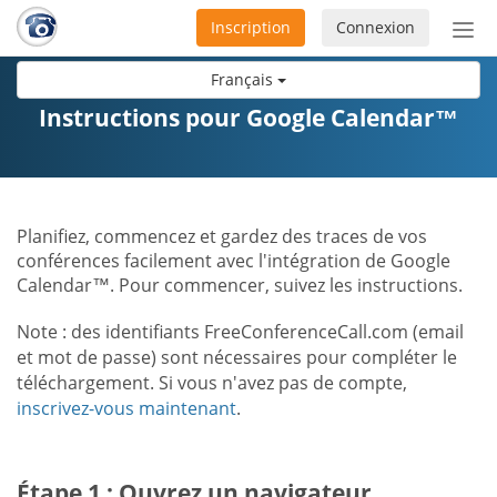
Inscription
Connexion
Acti
ou
Français
désa
la
Instructions pour Google Calendar™
nav
Planifiez, commencez et gardez des traces de vos
conférences facilement avec l'intégration de Google
Calendar™. Pour commencer, suivez les instructions.
Note : des identifiants FreeConferenceCall.com (email
et mot de passe) sont nécessaires pour compléter le
téléchargement. Si vous n'avez pas de compte,
inscrivez-vous maintenant
.
Étape 1 : Ouvrez un navigateur