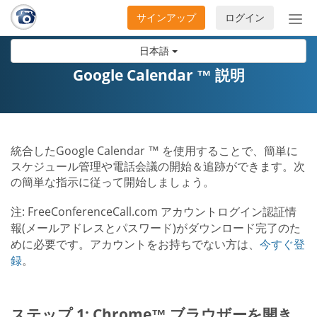
サインアップ
ログイン
ナ
ビ
日本語
ゲ
ー
Google Calendar ™ 説明
シ
ョ
ン
の
統合したGoogle Calendar ™ を使用することで、簡単に
開
スケジュール管理や電話会議の開始＆追跡ができます。次
閉
の簡単な指示に従って開始しましょう。
注: FreeConferenceCall.com アカウントログイン認証情
報(メールアドレスとパスワード)がダウンロード完了のた
めに必要です。アカウントをお持ちでない方は、
今すぐ登
録
。
ステップ 1: Chrome™ ブラウザーを開き