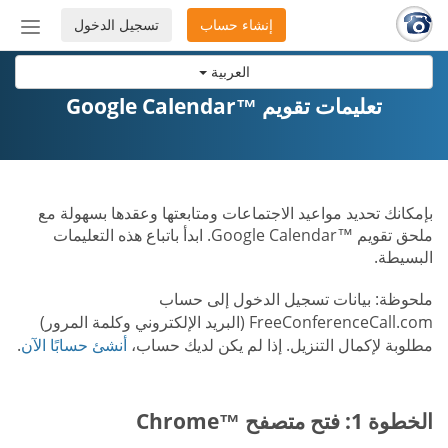
إنشاء حساب
تسجيل الدخول
إظهار
أو
العربية
إخفاء
شريط
تعليمات تقويم ™Google Calendar
التنق
بإمكانك تحديد مواعيد الاجتماعات ومتابعتها وعقدها بسهولة مع
ملحق تقويم ™Google Calendar. ابدأ باتباع هذه التعليمات
البسيطة.
ملحوظة: بيانات تسجيل الدخول إلى حساب
FreeConferenceCall.com (البريد الإلكتروني وكلمة المرور)
مطلوبة لإكمال التنزيل. إذا لم يكن لديك حساب،
أنشئ حسابًا الآن
.
الخطوة 1: فتح متصفح ™Chrome