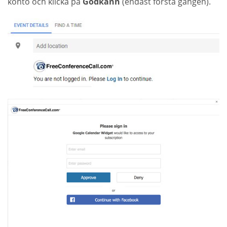
konto och klicka på
Godkänn
(endast första gången).