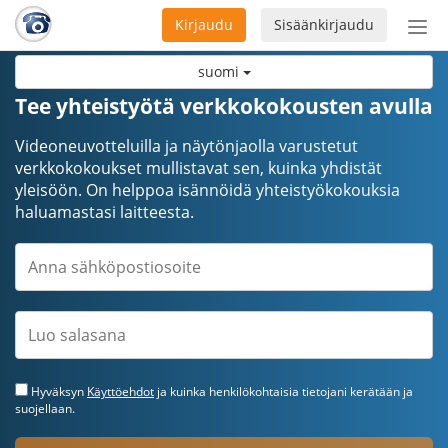
Kirjaudu
Sisäänkirjaudu
Ava
navi
suomi
Tee yhteistyötä verkkokokousten avulla
Videoneuvotteluilla ja näytönjaolla varustetut
verkkokokoukset mullistavat sen, kuinka yhdistät
yleisöön. On helppoa isännöidä yhteistyökokouksia
haluamastasi laitteesta.
Hyväksyn
Käyttöehdot
ja kuinka henkilökohtaisia tietojani kerätään ja
suojellaan.