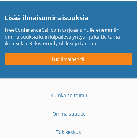
Lisää ilmaisominaisuuksia
FreeConferenceCall.com tarjoaa sinulle enemmän
ominaisuuksia kuin kilpaileva yritys - ja kaikki tämä
ilmaiseksi. Rekisteröidy tilillesi jo tänään!
Luo ilmainen tili
Kuinka se toimii
Ominaisuudet
Tukikeskus