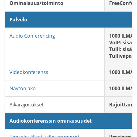
Ominaisuus/toiminto
FreeConfer
Palvelu
Audio Conferencing
1000 ILMAIS
VoIP: sisält
Tulli: sisält
Tullivapaa:
Videokonferenssi
1000 ILMAIS
Näytönjako
1000 ILMAIS
Aikarajoitukset
Rajoittam
Audiokonferenssin ominaisuudet