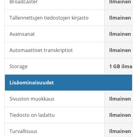
Broadcaster
Ilmainen
Tallennettujen tiedostojen kirjasto
Ilmainen
Avainsanat
Ilmainen
Automaattiset transkriptiot
Ilmainen
Storage
1 GB ilmais
Lisäominaisuudet
Sivuston muokkaus
Ilmainen
Tiedosto on ladattu
Ilmainen
Turvallisuus
Ilmainen