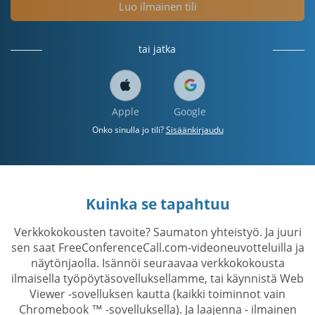
Luo ilmainen tili
tai jatka
Apple
Google
Onko sinulla jo tili?
Sisäänkirjaudu
Kuinka se tapahtuu
Verkkokokousten tavoite? Saumaton yhteistyö. Ja juuri
sen saat FreeConferenceCall.com-videoneuvotteluilla ja
näytönjaolla. Isännöi seuraavaa verkkokokousta
ilmaisella työpöytäsovelluksellamme, tai käynnistä Web
Viewer -sovelluksen kautta (kaikki toiminnot vain
Chromebook ™ -sovelluksella). Ja laajenna - ilmainen