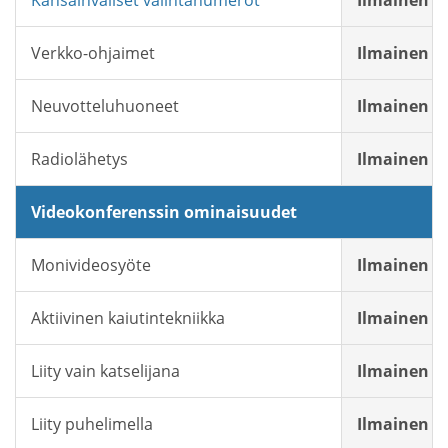
Kansainväliset valintanumerot
Ilmainen
Verkko-ohjaimet
Ilmainen
Neuvotteluhuoneet
Ilmainen
Radiolähetys
Ilmainen
Videokonferenssin ominaisuudet
Monivideosyöte
Ilmainen
Aktiivinen kaiutintekniikka
Ilmainen
Liity vain katselijana
Ilmainen
Liity puhelimella
Ilmainen