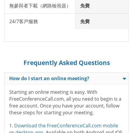
無參與者下載（網路檢視器）
免費
24/7客戶服務
免費
Frequently Asked Questions
How do I start an online meeting?
Starting an online meeting is easy. With
FreeConferenceCall.com, all you need to begin is a
free account. Once you have your account, follow
these steps for starting your meeting.
1.
Download the FreeConferenceCall.com mobile
or
desktop app
. Available on both Android and iOS.