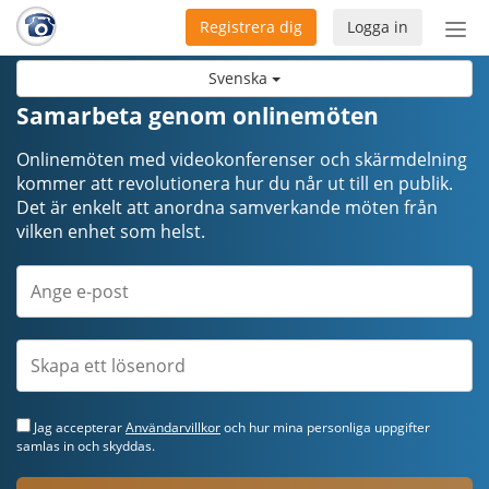
Registrera dig
Logga in
Öpp
men
Svenska
Samarbeta genom onlinemöten
Onlinemöten med videokonferenser och skärmdelning
kommer att revolutionera hur du når ut till en publik.
Det är enkelt att anordna samverkande möten från
vilken enhet som helst.
Jag accepterar
Användarvillkor
och hur mina personliga uppgifter
samlas in och skyddas.