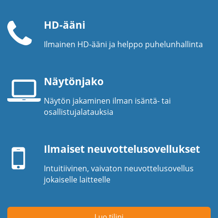
HD-ääni
Ilmainen HD-ääni ja helppo puhelunhallinta
Puhelinkuuloke
Näytönjako
Näytön jakaminen ilman isäntä- tai
Kannettavan
osallistujalatauksia
tietokoneen
Mobiililaite
näyttö
Ilmaiset neuvottelusovellukset
Intuitiivinen, vaivaton neuvottelusovellus
jokaiselle laitteelle
Luo tilini