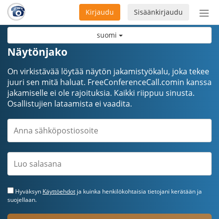
Kirjaudu
Sisäänkirjaudu
Ava
navi
suomi
Näytönjako
On virkistävää löytää näytön jakamistyökalu, joka tekee
juuri sen mitä haluat. FreeConferenceCall.comin kanssa
jakamiselle ei ole rajoituksia. Kaikki riippuu sinusta.
Osallistujien lataamista ei vaadita.
Hyväksyn
Käyttöehdot
ja kuinka henkilökohtaisia tietojani kerätään ja
suojellaan.