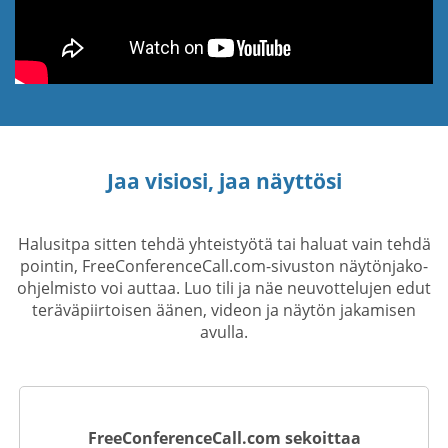
Jaa visiosi, jaa näyttösi
Halusitpa sitten tehdä yhteistyötä tai haluat vain tehdä
pointin, FreeConferenceCall.com-sivuston näytönjako-
ohjelmisto voi auttaa. Luo tili ja näe neuvottelujen edut
teräväpiirtoisen äänen, videon ja näytön jakamisen
avulla.
FreeConferenceCall.com sekoittaa