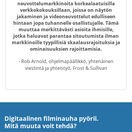
neuvottelumarkkinoita korkealaatuisilla
verkkokokouksillaan, joissa on näytön
jakaminen ja videoneuvottelut edulliseen
hintaan jopa tuhannelle osallistujalle. Tämä
muuttaa merkittävästi asioita ihmisille,
jotka haluavat parantaa sitoutumista ilman
markkinoille tyypillisiä skaalausrajoituksia ja
ominaisuuksien rajoittamisia.
- Rob Arnold, ohjelmapäällikkö, yhtenäinen
viestintä ja yhteistyö, Frost & Sullivan
Digitaalinen filminauha pyörii.
Mitä muuta voit tehdä?