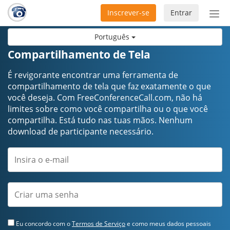
Inscrever-se
Entrar
Ativ
nav
Português
Compartilhamento de Tela
É revigorante encontrar uma ferramenta de
compartilhamento de tela que faz exatamente o que
você deseja. Com FreeConferenceCall.com, não há
limites sobre como você compartilha ou o que você
compartilha. Está tudo nas tuas mãos. Nenhum
download de participante necessário.
Eu concordo com o
Termos de Serviço
e como meus dados pessoais