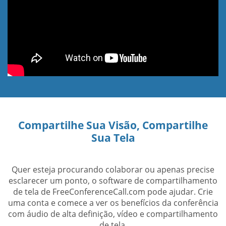
Compartilhe Sua Visão, Compartilhe
Sua Tela
Quer esteja procurando colaborar ou apenas precise
esclarecer um ponto, o software de compartilhamento
de tela de FreeConferenceCall.com pode ajudar. Crie
uma conta e comece a ver os benefícios da conferência
com áudio de alta definição, vídeo e compartilhamento
de tela.