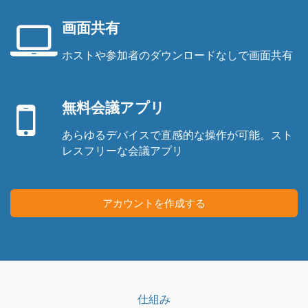
話
機
画面共有
ホストや参加者のダウンロードなしで画面共有
ノ
モ
ー
バ
ト
無料会議アプリ
イ
パ
ル
ソ
あらゆるデバイスで直感的な操作が可能。スト
ア
コ
レスフリーな会議アプリ
プ
ン
リ
の
画
アカウントを作成する
面
仕組み