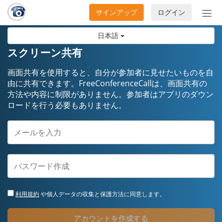
サインアップ
ログイン
ナ
ビ
日本語
ゲ
ー
スクリーン共有
シ
ョ
画面共有を使用すると、自分が参加者に見せたいものを自
ン
由に共有できます。FreeConferenceCallは、画面共有の
方法や内容に制限がありません。参加者はアプリのダウン
の
ロードを行う必要もありません。
開
閉
利用規約
や個人データの収集と保護方法に同意します。
アカウントを作成する