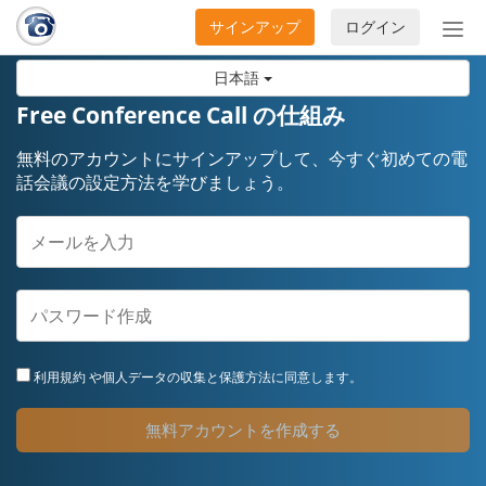
サインアップ
ログイン
ナ
ビ
日本語
ゲ
ー
Free Conference Call の仕組み
シ
ョ
無料のアカウントにサインアップして、今すぐ初めての電
ン
話会議の設定方法を学びましょう。
の
開
閉
利用規約
や個人データの収集と保護方法に同意します。
無料アカウントを作成する