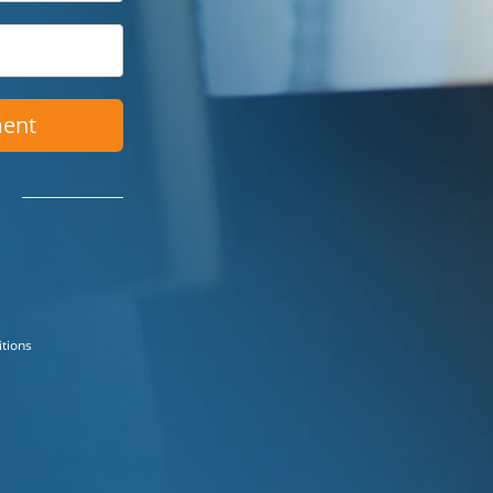
ment
itions